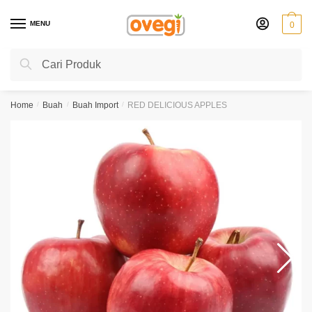
Skip
Skip
to
to
MENU
0
navigation
content
Search
Search
for:
Home
/
Buah
/
Buah Import
/
RED DELICIOUS APPLES