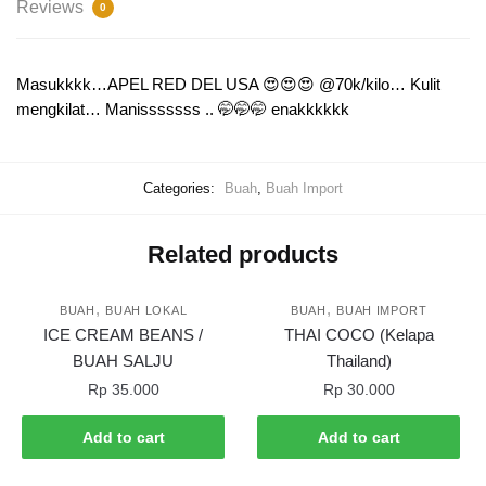
Reviews
0
Masukkkk…APEL RED DEL USA 😍😍😍 @70k/kilo… Kulit
mengkilat… Manisssssss .. 🤭🤭🤭 enakkkkkk
Categories:
Buah
,
Buah Import
Related products
,
,
BUAH
BUAH LOKAL
BUAH
BUAH IMPORT
ICE CREAM BEANS /
THAI COCO (Kelapa
BUAH SALJU
Thailand)
Rp
35.000
Rp
30.000
Add to cart
Add to cart