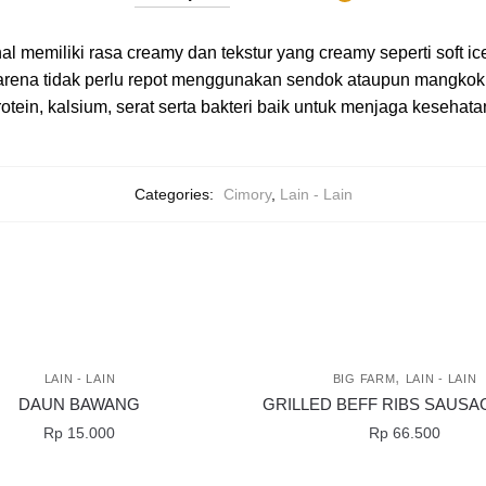
l memiliki rasa creamy dan tekstur yang creamy seperti soft i
karena tidak perlu repot menggunakan sendok ataupun mangkok
rotein, kalsium, serat serta bakteri baik untuk menjaga keseha
Categories:
Cimory
,
Lain - Lain
,
LAIN - LAIN
BIG FARM
LAIN - LAIN
DAUN BAWANG
GRILLED BEFF RIBS SAUSAG
Rp
15.000
Rp
66.500