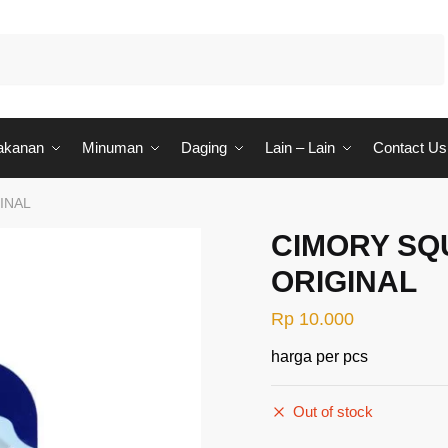
akanan
Minuman
Daging
Lain – Lain
Contact Us
INAL
CIMORY SQ
ORIGINAL
Rp
10.000
harga per pcs
Out of stock