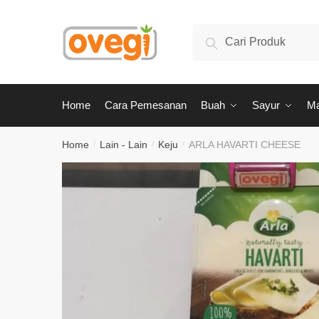
Skip
Skip
to
to
Search
Search
navigation
content
for:
Home
Cara Pemesanan
Buah
Sayur
M
Home
Lain - Lain
Keju
ARLA HAVARTI CHEESE
/
/
/