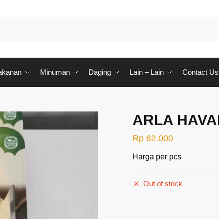
akanan
Minuman
Daging
Lain – Lain
Contact Us
ARLA HAVA
Rp
62.000
Harga per pcs
Out of stock