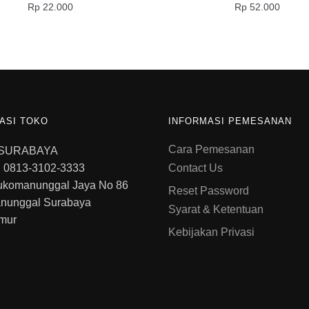
Rp
22.000
Rp
52.000
ASI TOKO
INFORMASI PEMESANAN
Cara Pemesanan
 SURABAYA
 0813-3102-3333
Contact Us
ukomanunggal Jaya No 86
Reset Password
nunggal Surabaya
Syarat & Ketentuan
mur
Kebijakan Privasi