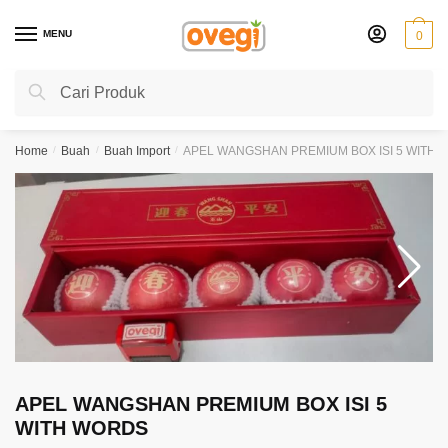
Skip
Skip
to
to
MENU
0
navigation
content
Search
Search
for:
Home
/
Buah
/
Buah Import
/
APEL WANGSHAN PREMIUM BOX ISI 5 WITH
APEL WANGSHAN PREMIUM BOX ISI 5
WITH WORDS