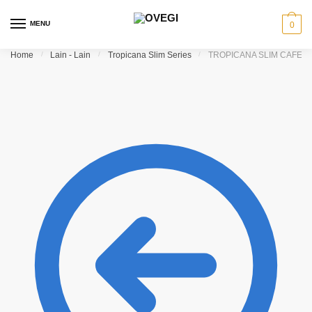
Skip to navigation
Skip to content
MENU
0
Home
/
Lain - Lain
/
Tropicana Slim Series
/
TROPICANA SLIM CAFE LA