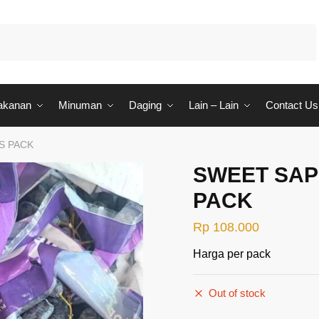
akanan
Minuman
Daging
Lain – Lain
Contact Us
S PACK
SWEET SAP
PACK
Rp
108.000
Harga per pack
Out of stock