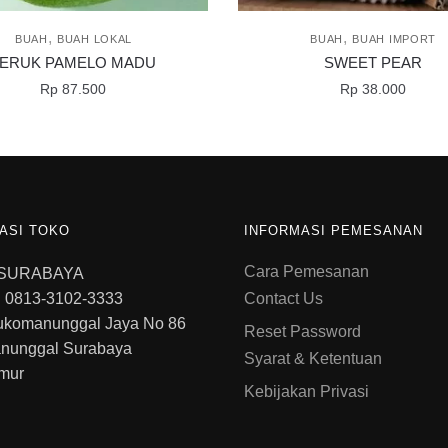
,
,
BUAH
BUAH LOKAL
BUAH
BUAH IMPORT
JERUK PAMELO MADU
SWEET PEAR
Rp
87.500
Rp
38.000
ASI TOKO
INFORMASI PEMESANAN
Cara Pemesanan
 SURABAYA
 0813-3102-3333
Contact Us
ukomanunggal Jaya No 86
Reset Password
nunggal Surabaya
Syarat & Ketentuan
mur
Kebijakan Privasi