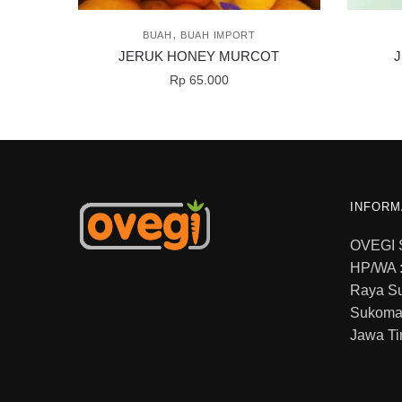
,
BUAH
BUAH IMPORT
JERUK HONEY MURCOT
Rp
65.000
INFORM
OVEGI
HP/WA :
Raya S
Sukoma
Jawa Ti