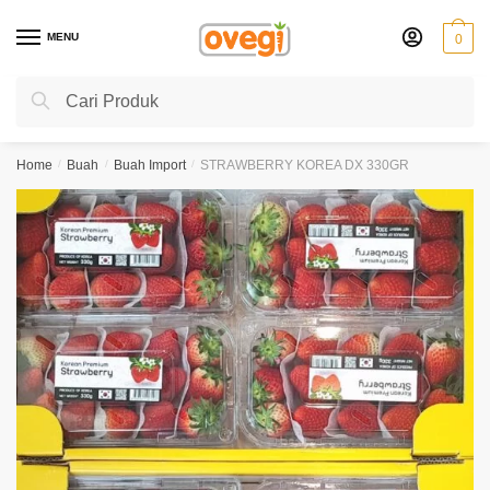
Skip
Skip
to
to
MENU
0
navigation
content
Search
Search
for:
Home
/
Buah
/
Buah Import
/
STRAWBERRY KOREA DX 330GR