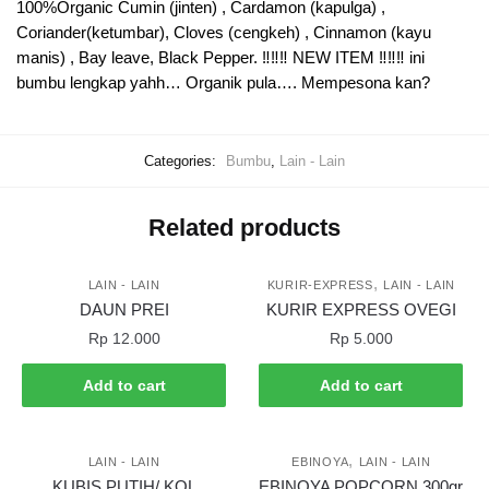
100%Organic Cumin (jinten) , Cardamon (kapulga) ,
Coriander(ketumbar), Cloves (cengkeh) , Cinnamon (kayu
manis) , Bay leave, Black Pepper. ‼️‼️‼️ NEW ITEM ‼️‼️‼️ ini
bumbu lengkap yahh… Organik pula…. Mempesona kan?
Categories:
Bumbu
,
Lain - Lain
Related products
,
LAIN - LAIN
KURIR-EXPRESS
LAIN - LAIN
DAUN PREI
KURIR EXPRESS OVEGI
Rp
12.000
Rp
5.000
Add to cart
Add to cart
,
LAIN - LAIN
EBINOYA
LAIN - LAIN
KUBIS PUTIH/ KOL
EBINOYA POPCORN 300gr