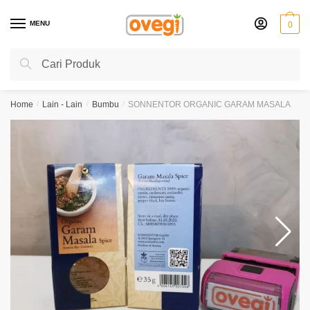
Skip
Skip
to
to
MENU
0
navigation
content
Search
Search
for:
Home
/
Lain - Lain
/
Bumbu
/
SONNENTOR ORGANIC GARAM MASALA