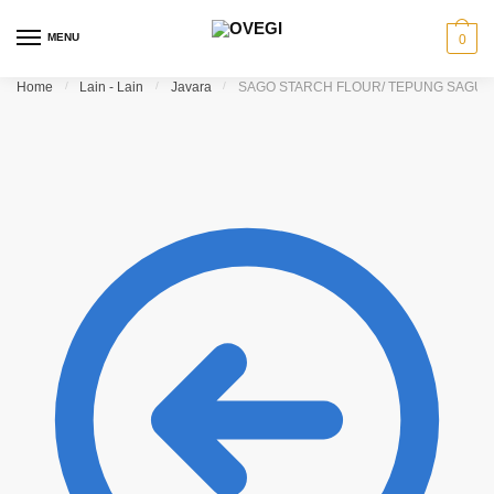
Skip to navigation
Skip to content
MENU
0
Home
/
Lain - Lain
/
Javara
/
SAGO STARCH FLOUR/ TEPUNG SAGU JA