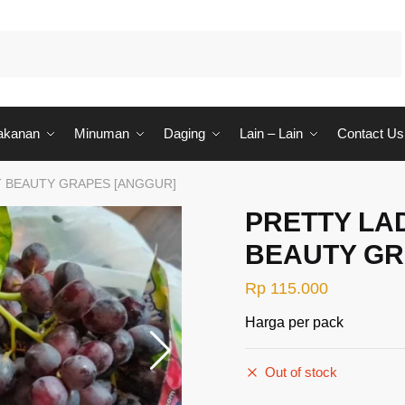
akanan
Minuman
Daging
Lain – Lain
Contact Us
T BEAUTY GRAPES [ANGGUR]
PRETTY LA
BEAUTY GR
Rp
115.000
Harga per pack
Out of stock