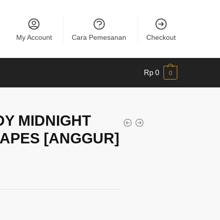
My Account
Cara Pemesanan
Checkout
Rp
0
0
DY MIDNIGHT
APES [ANGGUR]