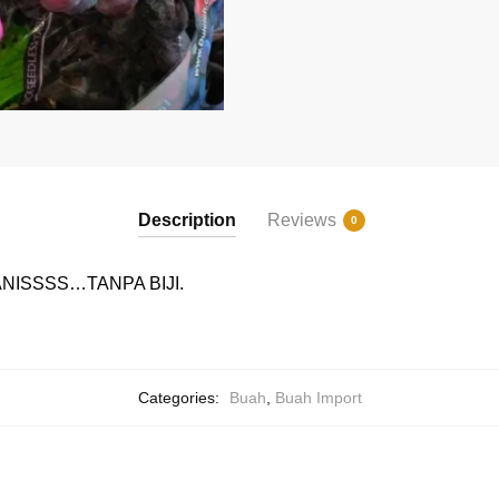
Description
Reviews
0
ANISSSS…TANPA BIJI.
Categories:
Buah
,
Buah Import