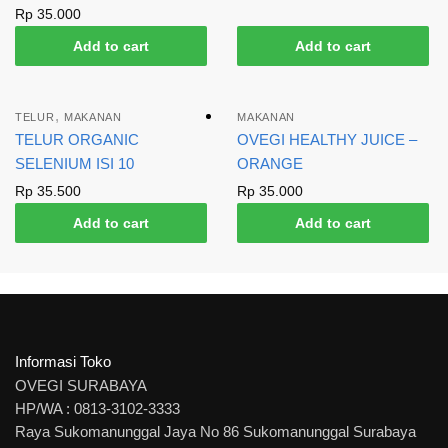
Rp
35.000
Add to cart
Add to cart
,
TELUR
MAKANAN
MAKANAN
TELUR ORGANIC
OVEGI HEALTHY JUICE –
SELENIUM ISI 10
ORANGE
Rp
35.500
Rp
35.000
Add to cart
Add to cart
Informasi Toko
OVEGI SURABAYA
HP/WA : 0813-3102-3333
Raya Sukomanunggal Jaya No 86 Sukomanunggal Surabaya