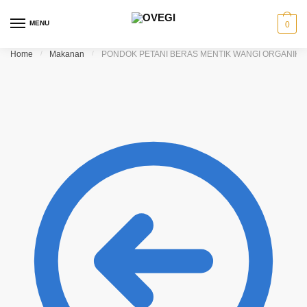
Skip to navigation
Skip to content
MENU
0
Home
/
Makanan
/
PONDOK PETANI BERAS MENTIK WANGI ORGANIK [