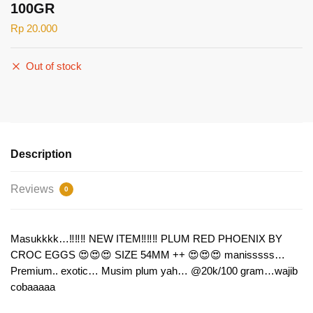
100GR
Rp
20.000
Out of stock
Description
Reviews
0
Masukkkk…‼️‼️‼️ NEW ITEM‼️‼️‼️ PLUM RED PHOENIX BY
CROC EGGS 😍😍😍 SIZE 54MM ++ 😍😍😍 manisssss…
Premium.. exotic… Musim plum yah… @20k/100 gram…wajib
cobaaaaa