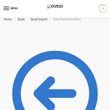
Skip to navigation
Skip to content
MENU
0
Home
/
Buah
/
Buah Import
/
Pear Packham Africa