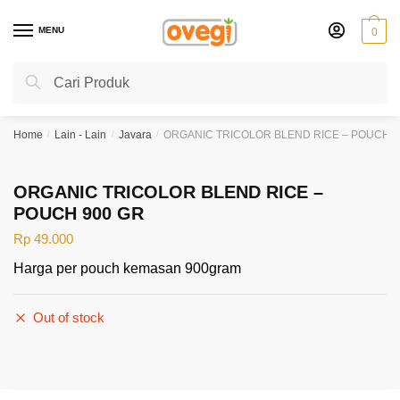
Skip
Skip
to
to
MENU
0
navigation
content
Search
Search
for:
Home
/
Lain - Lain
/
Javara
/
ORGANIC TRICOLOR BLEND RICE – POUCH 9
ORGANIC TRICOLOR BLEND RICE –
POUCH 900 GR
Rp
49.000
Harga per pouch kemasan 900gram
Out of stock