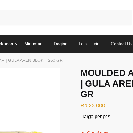
akanan
Minuman
Daging
Lain – Lain
Contact Us
 | GULA AREN BLOK – 250 GR
MOULDED 
| GULA ARE
GR
Rp
23.000
Harga per pcs
Out of stock