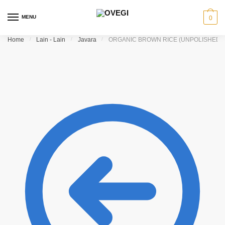
Skip
Skip
to
to
MENU
0
navigation
content
Home
/
Lain - Lain
/
Javara
/
ORGANIC BROWN RICE (UNPOLISHED) 