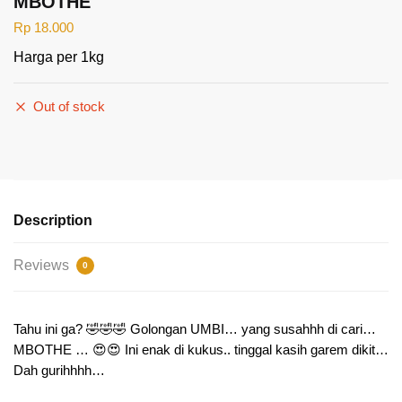
MBOTHE
Rp
18.000
Harga per 1kg
Out of stock
Description
Reviews
0
Tahu ini ga? 🤣🤣🤣 Golongan UMBI… yang susahhh di cari…
MBOTHE … 😍😍 Ini enak di kukus.. tinggal kasih garem dikit…
Dah gurihhhh…