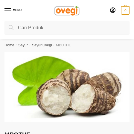
Skip
Skip
to
to
MENU
0
navigation
content
Search
Search
for:
Home
/
Sayur
/
Sayur Ovegi
/
MBOTHE