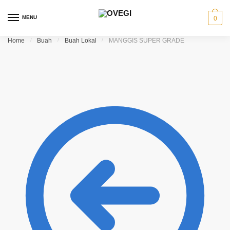
Skip to navigation
Skip to content
MENU
0
Home
/
Buah
/
Buah Lokal
/
MANGGIS SUPER GRADE