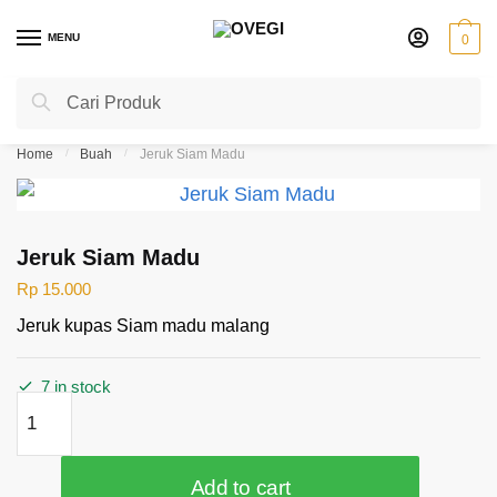
Skip
Skip
to
to
MENU
0
navigation
content
Search
Search
for:
Home
/
Buah
/
Jeruk Siam Madu
Jeruk Siam Madu
Rp
15.000
Jeruk kupas Siam madu malang
7 in stock
Jeruk
Siam
Madu
quantity
Add to cart