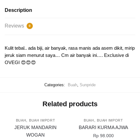
Description
Reviews
0
Kulit tebal.. ada biji, air banyak, rasa manis ada asem dikit, mirip
jeruk siam menurut saya… Cm air banyak ini…. Exclusive di
OVEGI 😍😍😍
Categories:
Buah
,
Sunpride
Related products
,
,
BUAH
BUAH IMPORT
BUAH
BUAH IMPORT
JERUK MANDARIN
BARARI KURMA AJWA
WOGAN
Rp
98.000