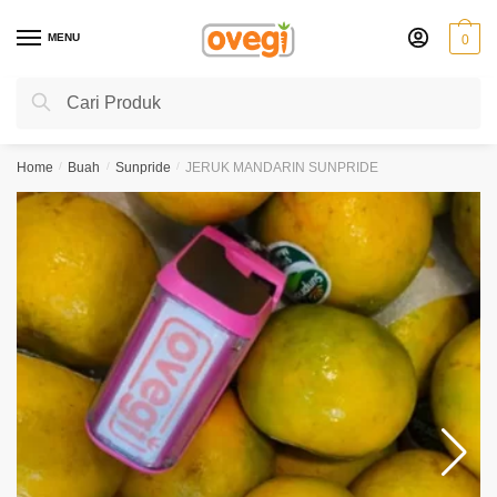
Skip
Skip
to
to
MENU
0
navigation
content
Search
Search
for:
Home
/
Buah
/
Sunpride
/
JERUK MANDARIN SUNPRIDE