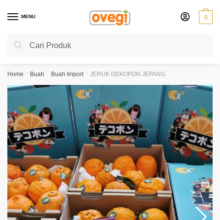
Skip
Skip
to
to
MENU
0
navigation
content
Search
Search
for:
Home
/
Buah
/
Buah Import
/
JERUK DEKOPON JEPANG