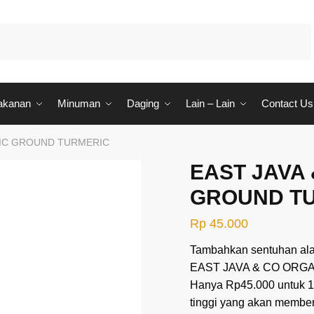
akanan
Minuman
Daging
Lain – Lain
Contact Us
NIC GROUND TURMERIC
EAST JAVA
GROUND T
Rp
45.000
Tambahkan sentuhan al
EAST JAVA & CO ORG
Hanya Rp45.000 untuk 10
tinggi yang akan member