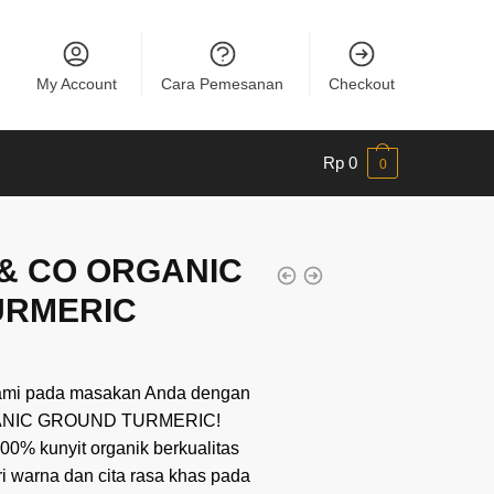
My Account
Cara Pemesanan
Checkout
Rp
0
0
 & CO ORGANIC
URMERIC
ami pada masakan Anda dengan
ANIC GROUND TURMERIC!
0% kunyit organik berkualitas
i warna dan cita rasa khas pada