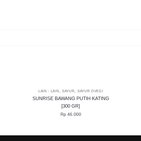
,
,
LAIN - LAIN
SAYUR
SAYUR OVEGI
SUNRISE BAWANG PUTIH KATING
[300 GR]
Rp
46.000