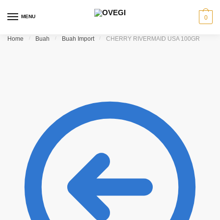
Skip to navigation
Skip to content
MENU
0
Home
/
Buah
/
Buah Import
/
CHERRY RIVERMAID USA 100GR