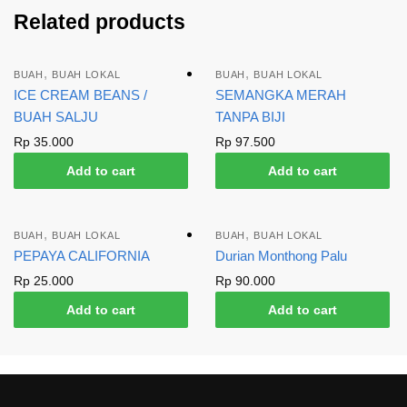
Related products
,
,
BUAH
BUAH LOKAL
BUAH
BUAH LOKAL
ICE CREAM BEANS /
SEMANGKA MERAH
BUAH SALJU
TANPA BIJI
Rp
35.000
Rp
97.500
Add to cart
Add to cart
,
,
BUAH
BUAH LOKAL
BUAH
BUAH LOKAL
PEPAYA CALIFORNIA
Durian Monthong Palu
Rp
25.000
Rp
90.000
Add to cart
Add to cart