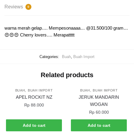
Reviews
0
warna merah gelap…. Mempesonaaaa… @31.500/100 gram…
😍😍😍 Cherry lovers…. Merapattttt
Categories:
Buah
,
Buah Import
Related products
,
,
BUAH
BUAH IMPORT
BUAH
BUAH IMPORT
APEL ROCKIT NZ
JERUK MANDARIN
WOGAN
Rp
88.000
Rp
60.000
Add to cart
Add to cart