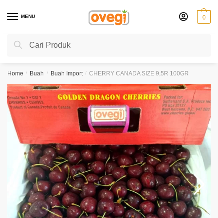
Skip
Skip
to
to
MENU
0
navigation
content
Search
Search
for:
Home
/
Buah
/
Buah Import
/
CHERRY CANADA SIZE 9,5R 100GR