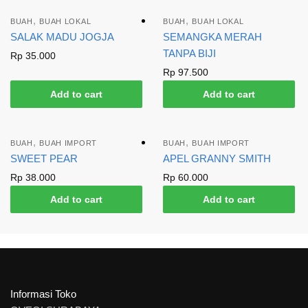
,
,
BUAH
BUAH LOKAL
BUAH
BUAH LOKAL
SALAK MADU JOGJA
SEMANGKA MERAH
TANPA BIJI
Rp
35.000
Rp
97.500
Add to cart
Add to cart
,
,
BUAH
BUAH IMPORT
BUAH
BUAH IMPORT
SWEET PEAR
APEL GRANNY SMITH
Rp
38.000
Rp
60.000
Add to cart
Add to cart
Informasi Toko