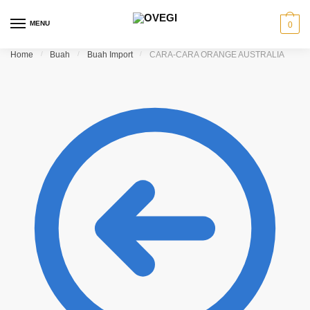
Skip to navigation
Skip to content
MENU
0
Home
/
Buah
/
Buah Import
/
CARA-CARA ORANGE AUSTRALIA