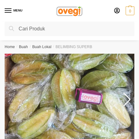
Skip
Skip
to
to
MENU
0
navigation
content
Search
Search
for:
Home
/
Buah
/
Buah Lokal
/
BELIMBING SUPERB