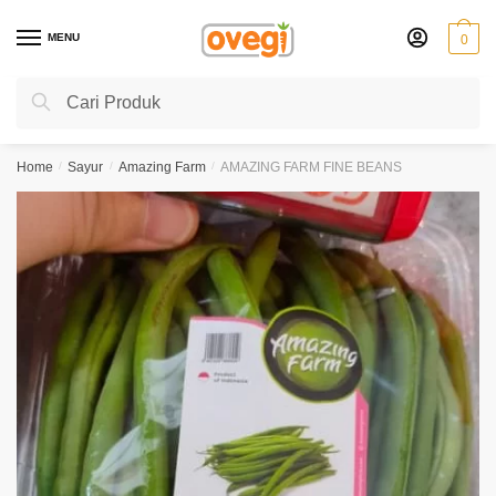
Skip
Skip
to
to
MENU
0
navigation
content
Search
Search
for:
Home
/
Sayur
/
Amazing Farm
/
AMAZING FARM FINE BEANS