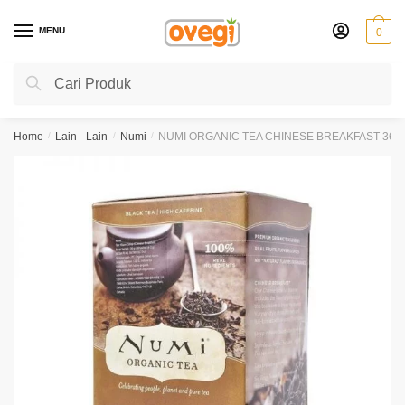
Skip
Skip
to
to
MENU
0
navigation
content
Search
Search
for:
Home
/
Lain - Lain
/
Numi
/
NUMI ORGANIC TEA CHINESE BREAKFAST 36