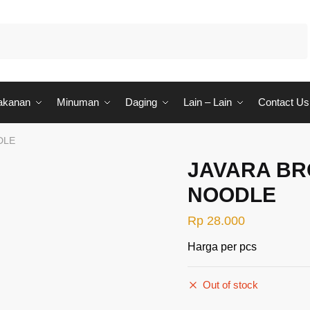
akanan
Minuman
Daging
Lain – Lain
Contact Us
DLE
JAVARA BR
NOODLE
Rp
28.000
Harga per pcs
Out of stock